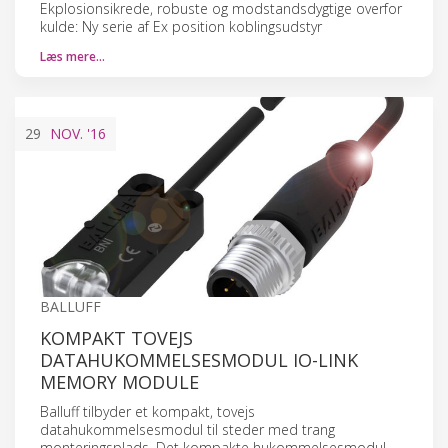
Ekplosionsikrede, robuste og modstandsdygtige overfor
kulde: Ny serie af Ex position koblingsudstyr
Læs mere…
29
NOV.
'16
BALLUFF
KOMPAKT TOVEJS
DATAHUKOMMELSESMODUL IO-LINK
MEMORY MODULE
Balluff tilbyder et kompakt, tovejs
datahukommelsesmodul til steder med trang
monteringsplads. Det kompakte hukommelsesmodul