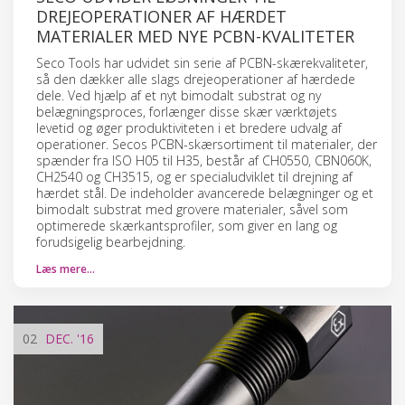
DREJEOPERATIONER AF HÆRDET
MATERIALER MED NYE PCBN-KVALITETER
Seco Tools har udvidet sin serie af PCBN-skærekvaliteter,
så den dækker alle slags drejeoperationer af hærdede
dele. Ved hjælp af et nyt bimodalt substrat og ny
belægningsproces, forlænger disse skær værktøjets
levetid og øger produktiviteten i et bredere udvalg af
operationer. Secos PCBN-skærsortiment til materialer, der
spænder fra ISO H05 til H35, består af CH0550, CBN060K,
CH2540 og CH3515, og er specialudviklet til drejning af
hærdet stål. De indeholder avancerede belægninger og et
bimodalt substrat med grovere materialer, såvel som
optimerede skærkantsprofiler, som giver en lang og
forudsigelig bearbejdning.
Læs mere…
02
DEC.
'16