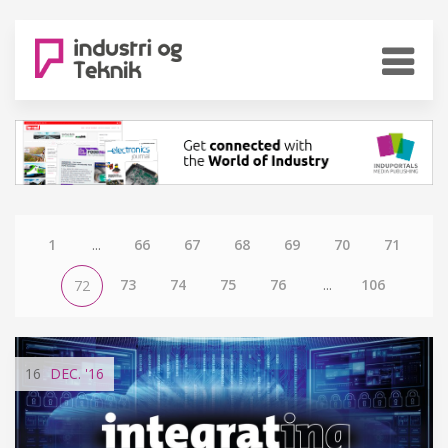
1
...
66
67
68
69
70
71
73
74
75
76
...
106
72
16
DEC.
'16