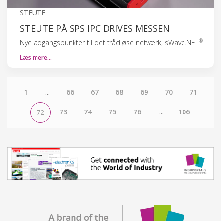
STEUTE
STEUTE PÅ SPS IPC DRIVES MESSEN
®
Nye adgangspunkter til det trådløse netværk, sWave.NET
Læs mere…
1
...
66
67
68
69
70
71
73
74
75
76
...
106
72