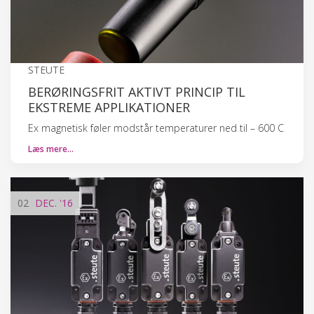
STEUTE
BERØRINGSFRIT AKTIVT PRINCIP TIL
EKSTREME APPLIKATIONER
Ex magnetisk føler modstår temperaturer ned til – 600 C
Læs mere…
02
DEC.
'16