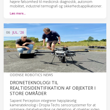
højere følsomhed til medicinsk diagnostik, autonom
mobilitet, industriel termografi og sikkerhedsapplikationer.
Læs mere…
06
JUL.
'26
ODENSE ROBOTICS NEWS
DRONETEKNOLOGI TIL
REALTIDSIDENTIFIKATION AF OBJEKTER I
STORE OMRÅDER
Sapient Perception integrerer højopløselig
kamerateknologi i Dropla Techs sensorsystemer for at
optimere databehandling og detektion af objekter inden