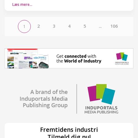
Læs mere…
2
3
4
5
...
106
1
Fremtidens industri
Tilmeld dig nu!