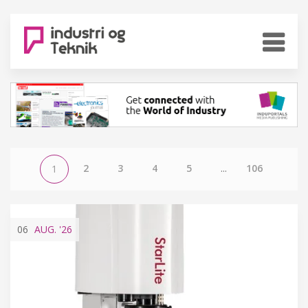
2
3
4
5
...
106
1
06
AUG.
'26