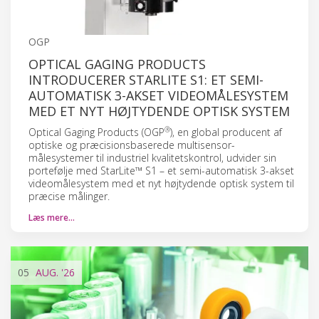
OGP
OPTICAL GAGING PRODUCTS
INTRODUCERER STARLITE S1: ET SEMI-
AUTOMATISK 3-AKSET VIDEOMÅLESYSTEM
MED ET NYT HØJTYDENDE OPTISK SYSTEM
®
Optical Gaging Products (OGP
), en global producent af
optiske og præcisionsbaserede multisensor-
målesystemer til industriel kvalitetskontrol, udvider sin
portefølje med StarLite™ S1 – et semi-automatisk 3-akset
videomålesystem med et nyt højtydende optisk system til
præcise målinger.
Læs mere…
05
AUG.
'26