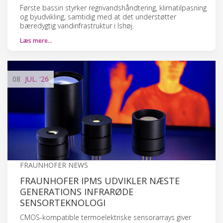
Første bassin styrker regnvandshåndtering, klimatilpasning
og byudvikling, samtidig med at det understøtter
bæredygtig vandinfrastruktur i Ishøj.
Læs mere…
08
JUL.
'26
FRAUNHOFER NEWS
FRAUNHOFER IPMS UDVIKLER NÆSTE
GENERATIONS INFRARØDE
SENSORTEKNOLOGI
CMOS-kompatible termoelektriske sensorarrays giver