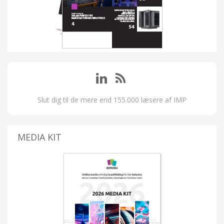
Slut dig til de mere end 155.000 læsere af IMP
MEDIA KIT