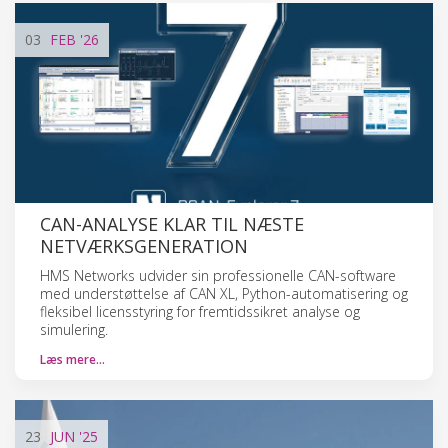
03
FEB
'26
CAN-ANALYSE KLAR TIL NÆSTE
NETVÆRKSGENERATION
HMS Networks udvider sin professionelle CAN-software
med understøttelse af CAN XL, Python-automatisering og
fleksibel licensstyring for fremtidssikret analyse og
simulering.
Læs mere…
23
JUN
'25