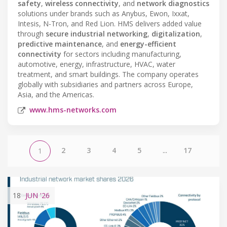
safety
,
wireless connectivity
, and
network diagnostics
solutions under brands such as Anybus, Ewon, Ixxat,
Intesis, N-Tron, and Red Lion. HMS delivers added value
through
secure industrial networking
,
digitalization
,
predictive maintenance
, and
energy-efficient
connectivity
for sectors including manufacturing,
automotive, energy, infrastructure, HVAC, water
treatment, and smart buildings. The company operates
globally with subsidiaries and partners across Europe,
Asia, and the Americas.
www.hms-networks.com
2
3
4
5
...
17
1
18
JUN
'26