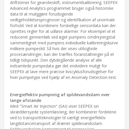
driftstimer for gearolieskift, instrumentkalibrering. SEEPEX
Advanced Analytics-programmet bruger også historiske
data til at muliggøre forudsigende
vedligeholdelsesprognoser og identifikation af unormale
forhold. Ved at kombinere forskellige sensordata kan der
oprettes regler for at udløse alarmer. For eksempel vil et
reduceret gennemløb ved øget pumpens omdrejningstal
sammenlignet med pumpens individuelle kalibreringskurve
indikere pumpeslid. Så hvis der vises utilsigtede
procesændringer, kan der træffes foranstaltninger på et
tidligt tidspunkt. Den dybdegående analyse af alle
indsamlede pumpedata gør det endvidere muligt for
SEEPEX at lave mere præcise livscyklusforudsigelser for
hver pumpetype ved hjælp af en Anomaly Detection-test.
Energieffektiv pumpning af spildevandsslam over
lange afstande
Med "Smart Air Injection" (SAI) viser SEEPEX sin
skræddersyede systemløsning, der kombinerer fordelene
ved to transportteknologier til særligt energieffektiv
langdistancetransport af drænet spildevandsslam.