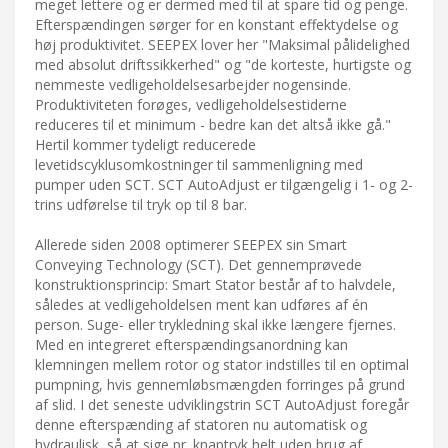
meget lettere og er dermed med til at spare tid og penge.
Efterspændingen sørger for en konstant effektydelse og
høj produktivitet. SEEPEX lover her "Maksimal pålidelighed
med absolut driftssikkerhed" og "de korteste, hurtigste og
nemmeste vedligeholdelsesarbejder nogensinde.
Produktiviteten forøges, vedligeholdelsestiderne
reduceres til et minimum - bedre kan det altså ikke gå."
Hertil kommer tydeligt reducerede
levetidscyklusomkostninger til sammenligning med
pumper uden SCT. SCT AutoAdjust er tilgængelig i 1- og 2-
trins udførelse til tryk op til 8 bar.
Allerede siden 2008 optimerer SEEPEX sin Smart
Conveying Technology (SCT). Det gennemprøvede
konstruktionsprincip: Smart Stator består af to halvdele,
således at vedligeholdelsen ment kan udføres af én
person. Suge- eller trykledning skal ikke længere fjernes.
Med en integreret efterspændingsanordning kan
klemningen mellem rotor og stator indstilles til en optimal
pumpning, hvis gennemløbsmængden forringes på grund
af slid. I det seneste udviklingstrin SCT AutoAdjust foregår
denne efterspænding af statoren nu automatisk og
hydraulisk, så at sige pr. knaptryk helt uden brug af