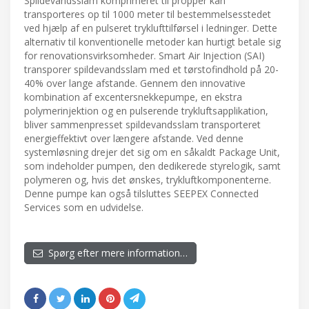
Spildevandsslam komprimeret til propper kan
transporteres op til 1000 meter til bestemmelsesstedet
ved hjælp af en pulseret tryklufttilførsel i ledninger. Dette
alternativ til konventionelle metoder kan hurtigt betale sig
for renovationsvirksomheder. Smart Air Injection (SAI)
transporer spildevandsslam med et tørstofindhold på 20-
40% over lange afstande. Gennem den innovative
kombination af excentersnekkepumpe, en ekstra
polymerinjektion og en pulserende trykluftsapplikation,
bliver sammenpresset spildevandsslam transporteret
energieffektivt over længere afstande. Ved denne
systemløsning drejer det sig om en såkaldt Package Unit,
som indeholder pumpen, den dedikerede styrelogik, samt
polymeren og, hvis det ønskes, trykluftkomponenterne.
Denne pumpe kan også tilsluttes SEEPEX Connected
Services som en udvidelse.
Spørg efter mere information…