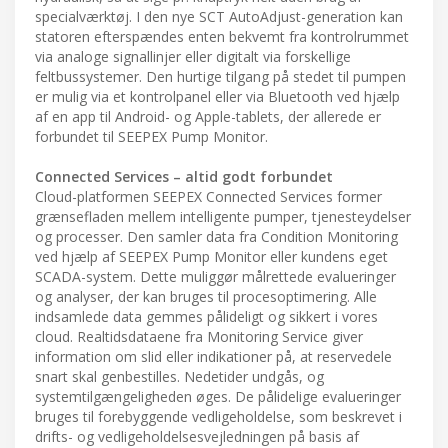
specialværktøj. I den nye SCT AutoAdjust-generation kan
statoren efterspændes enten bekvemt fra kontrolrummet
via analoge signallinjer eller digitalt via forskellige
feltbussystemer. Den hurtige tilgang på stedet til pumpen
er mulig via et kontrolpanel eller via Bluetooth ved hjælp
af en app til Android- og Apple-tablets, der allerede er
forbundet til SEEPEX Pump Monitor.
Connected Services – altid godt forbundet
Cloud-platformen SEEPEX Connected Services former
grænsefladen mellem intelligente pumper, tjenesteydelser
og processer. Den samler data fra Condition Monitoring
ved hjælp af SEEPEX Pump Monitor eller kundens eget
SCADA-system. Dette muliggør målrettede evalueringer
og analyser, der kan bruges til procesoptimering. Alle
indsamlede data gemmes pålideligt og sikkert i vores
cloud. Realtidsdataene fra Monitoring Service giver
information om slid eller indikationer på, at reservedele
snart skal genbestilles. Nedetider undgås, og
systemtilgængeligheden øges. De pålidelige evalueringer
bruges til forebyggende vedligeholdelse, som beskrevet i
drifts- og vedligeholdelsesvejledningen på basis af