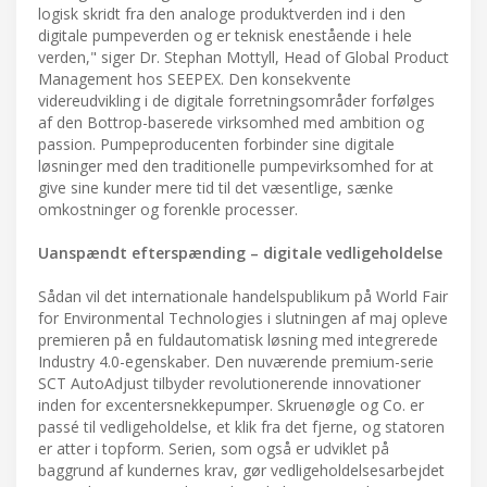
logisk skridt fra den analoge produktverden ind i den
digitale pumpeverden og er teknisk enestående i hele
verden," siger Dr. Stephan Mottyll, Head of Global Product
Management hos SEEPEX. Den konsekvente
videreudvikling i de digitale forretningsområder forfølges
af den Bottrop-baserede virksomhed med ambition og
passion. Pumpeproducenten forbinder sine digitale
løsninger med den traditionelle pumpevirksomhed for at
give sine kunder mere tid til det væsentlige, sænke
omkostninger og forenkle processer.
Uanspændt efterspænding – digitale vedligeholdelse
Sådan vil det internationale handelspublikum på World Fair
for Environmental Technologies i slutningen af maj opleve
premieren på en fuldautomatisk løsning med integrerede
Industry 4.0-egenskaber. Den nuværende premium-serie
SCT AutoAdjust tilbyder revolutionerende innovationer
inden for excentersnekkepumper. Skruenøgle og Co. er
passé til vedligeholdelse, et klik fra det fjerne, og statoren
er atter i topform. Serien, som også er udviklet på
baggrund af kundernes krav, gør vedligeholdelsesarbejdet