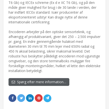
T6 Gb) og IECEx schreme (Ex d e IIC T6 Gb), og på den
måde giver mulighed for brug i de 30 lande i verden, der
har indført IECEx standard. Især producenter af
eksportorienteret udstyr Kan drage nytte af denne
internationale certificering.
Encoderen arbejder på den optiske sensorteknik, og
afhængig af produktvariant, giver det 250 – 2.500 impulser
pr. gang. En indre gennemgående hulaksel med
diameteren 30 mm til 70 mm lejer med 650N radial og
450 N aksial belastning, sikrer maksimal levetid. Det
robuste hus beskytter pålideligt encoderen mod ugunstige
omgivelser, og den store terminalboks muliggør fire
forskellige monteringsmåder, hvilket vil lette den elektriske
installation betydeligt.
Spørg efter mere information…