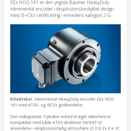
EEx HOG 161 er den yngste Baumer HeavyDuty
inkremental encoder i eksplosionsbeskyttet design
med IE¬CEx certificering i enhedens kategori 2 G.
Billedtekst:
Inkremental HeavyDuty encoder EEx HOG
161 med ATEX- og IECEx godkendelse.
Den indkapslede Tryksikre enhed til øget sikkerhed er
kompatibel med både ATEX-direktivet 94/9/EF til
anvendelse i eksplosionsfarlig atmosfære (II 2 G Ex d e IIC