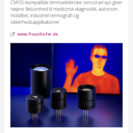
CMOS-kompatible termoelektriske sensorarrays giver
højere følsomhed til medicinsk diagnostik, autonom
mobilitet, industriel termografi og
sikkerhedsapplikationer.
www.fraunhofer.de