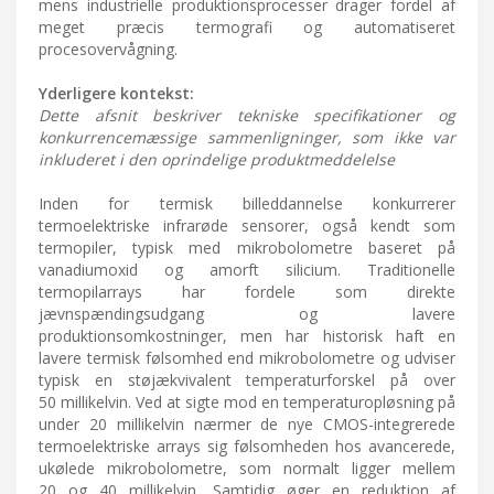
mens industrielle produktionsprocesser drager fordel af
meget præcis termografi og automatiseret
procesovervågning.
Yderligere kontekst:
Dette afsnit beskriver tekniske specifikationer og
konkurrencemæssige sammenligninger, som ikke var
inkluderet i den oprindelige produktmeddelelse
Inden for termisk billeddannelse konkurrerer
termoelektriske infrarøde sensorer, også kendt som
termopiler, typisk med mikrobolometre baseret på
vanadiumoxid og amorft silicium. Traditionelle
termopilarrays har fordele som direkte
jævnspændingsudgang og lavere
produktionsomkostninger, men har historisk haft en
lavere termisk følsomhed end mikrobolometre og udviser
typisk en støjækvivalent temperaturforskel på over
50 millikelvin. Ved at sigte mod en temperaturopløsning på
under 20 millikelvin nærmer de nye CMOS-integrerede
termoelektriske arrays sig følsomheden hos avancerede,
ukølede mikrobolometre, som normalt ligger mellem
20 og 40 millikelvin. Samtidig øger en reduktion af