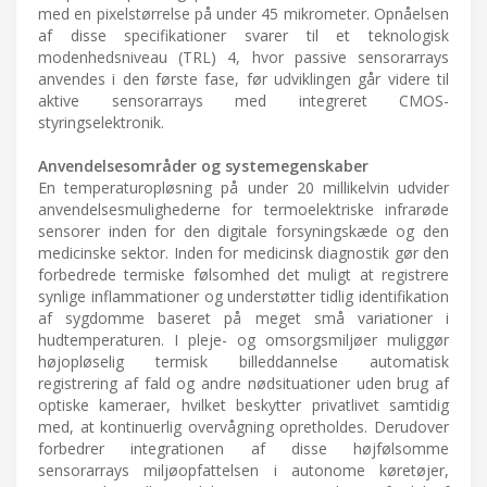
med en pixelstørrelse på under 45 mikrometer. Opnåelsen
af disse specifikationer svarer til et teknologisk
modenhedsniveau (TRL) 4, hvor passive sensorarrays
anvendes i den første fase, før udviklingen går videre til
aktive sensorarrays med integreret CMOS-
styringselektronik.
Anvendelsesområder og systemegenskaber
En temperaturopløsning på under 20 millikelvin udvider
anvendelsesmulighederne for termoelektriske infrarøde
sensorer inden for den digitale forsyningskæde og den
medicinske sektor. Inden for medicinsk diagnostik gør den
forbedrede termiske følsomhed det muligt at registrere
synlige inflammationer og understøtter tidlig identifikation
af sygdomme baseret på meget små variationer i
hudtemperaturen. I pleje- og omsorgsmiljøer muliggør
højopløselig termisk billeddannelse automatisk
registrering af fald og andre nødsituationer uden brug af
optiske kameraer, hvilket beskytter privatlivet samtidig
med, at kontinuerlig overvågning opretholdes. Derudover
forbedrer integrationen af disse højfølsomme
sensorarrays miljøopfattelsen i autonome køretøjer,