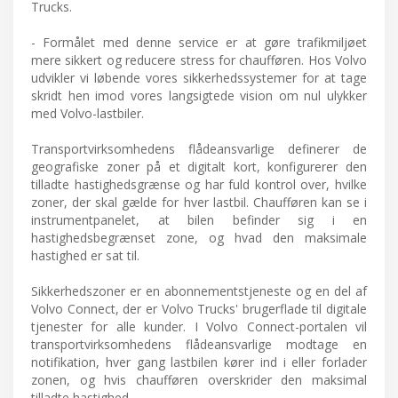
Trucks.
- Formålet med denne service er at gøre trafikmiljøet
mere sikkert og reducere stress for chaufføren. Hos Volvo
udvikler vi løbende vores sikkerhedssystemer for at tage
skridt hen imod vores langsigtede vision om nul ulykker
med Volvo-lastbiler.
Transportvirksomhedens flådeansvarlige definerer de
geografiske zoner på et digitalt kort, konfigurerer den
tilladte hastighedsgrænse og har fuld kontrol over, hvilke
zoner, der skal gælde for hver lastbil. Chaufføren kan se i
instrumentpanelet, at bilen befinder sig i en
hastighedsbegrænset zone, og hvad den maksimale
hastighed er sat til.
Sikkerhedszoner er en abonnementstjeneste og en del af
Volvo Connect, der er Volvo Trucks' brugerflade til digitale
tjenester for alle kunder. I Volvo Connect-portalen vil
transportvirksomhedens flådeansvarlige modtage en
notifikation, hver gang lastbilen kører ind i eller forlader
zonen, og hvis chaufføren overskrider den maksimal
tilladte hastighed.