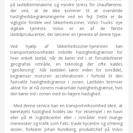
på lastbilterminalerne og mindre stress for chaufførerne,
der ved, at de ikke kommer til at overskride
hastighedsbegrænsningerne ved en fejl. Dette er de
vigtigste fordele ved Sikkerhedszoner, Volvo Trucks' nye
digitale tjeneste. Volvo er en af de første
lastbilproducenter, der lancerer en tjeneste af denne type.
Ved hjælp af Sikkerhedszoner-tjenesten kan
transportvirksomheder indstille hastighedsgrænser for
hver enkelt lastbil, når de kører ind i et foruddefineret
geografisk område, en teknologi der ofte kaldes
"geofencing". Når lastbilen kører inden for området,
begrænser motoren accelerationen i forhold til den
fastsatte hastighedsgrænse i zonen. Lastbilen bremser
aktivt for at nå zonens maksimale hastighedsgrænse, hvis
den kører ind i zonen med en højere hastighed.
- Med denne service kan en transportvirksomhed sikre, at
køretøjets hastighed holdes lav. For eksempel i en havn
eller på et logistikcenter eller i områder med mange
mennesker og trafik som f.eks. travle bycentre og omkring
skoler, forklarer Johan Rundberg, produktchef på Volvo