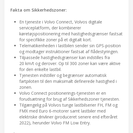
Fakta om Sikkerhedszoner:
En tjeneste i Volvo Connect, Volvos digitale
serviceplatform, der kombinerer
køretøjspositionering med hastighedsgrænser fastsat
for specifikke zoner på et digitalt kort.
Telematikenheden i lastbilen sender sin GPS-position
og modtager instruktioner fastsat af flådestyringen.
Tilpassede hastighedsgrænser kan indstilles fra
20 km/t og derover. Op til 300 zoner kan være aktive
for den enkelte lastbil.
Tjenesten indstiller og begrænser automatisk
fartpiloten til den maksimalt definerede hastighed i
zonen.
Volvo Connect positionerings-tjenesten er en
forudsætning for brug af Sikkerhedszoner tjenesten.
Tilgængelig på Volvos tunge lastbilserier FH, FM og
FMX med Euro 6-motorer samt lastbiler med
elektriske drivliner (produceret senere end efteråret
2022), herunder Volvo FM Low Entry.