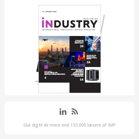
Slut dig til de mere end 155.000 læsere af IMP