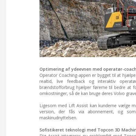
Optimering af ydeevnen med operatør-coac
Operator Coaching-appen er bygget til at hjælpe
realtid, live feedback og interaktiv operat
brændstofforbrug hjælper førerne til bedre at fo
omkostninger, så de kan bruge deres Volvo gravem
Ligesom med Lift Assist kan kunderne vælge mel
version, der fås via abonnement, og som 
maskinudnyttelsen.
Sofistikeret teknologi med Topcon 3D Machi
Dig Assist integreres nu problemfrit med Topco