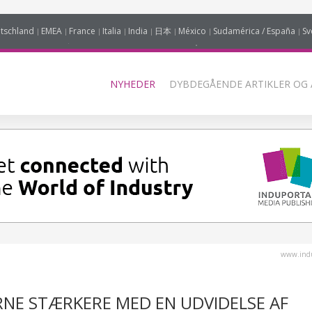
tschland
EMEA
France
Italia
India
日本
México
Sudamérica / España
Sv
NYHEDER
DYBDEGÅENDE ARTIKLER OG 
www.indu
NE STÆRKERE MED EN UDVIDELSE AF