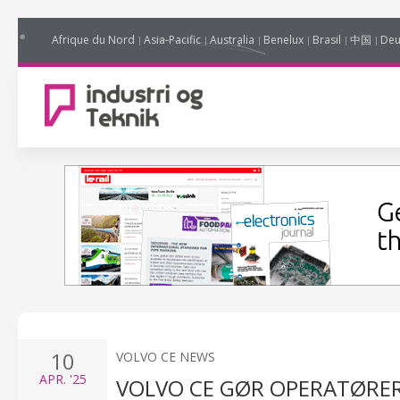
Afrique du Nord
Asia-Pacific
Australia
Benelux
Brasil
中国
Deu
10
VOLVO CE NEWS
APR.
'25
VOLVO CE GØR OPERATØRER