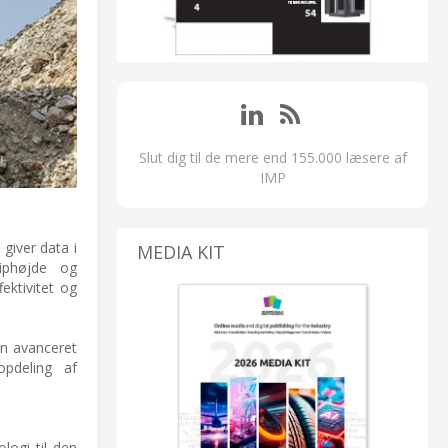
Slut dig til de mere end 155.000 læsere af
IMP
giver data i
MEDIA KIT
tiphøjde og
ektivitet og
en avanceret
pdeling af
logi til den