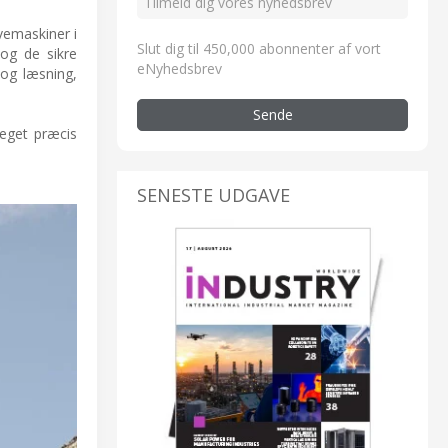
avemaskiner i
Slut dig til 450,000 abonnenter af vort
 og de sikre
eNyhedsbrev
 og læsning,
Sende
meget præcis
SENESTE UDGAVE