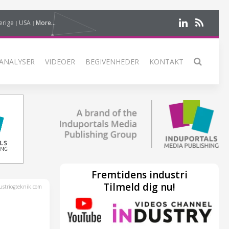
erige
USA
More...
ANALYSER
VIDEOER
BEGIVENHEDER
KONTAKT
Fremtidens industri
Tilmeld dig nu!
striogteknik.com