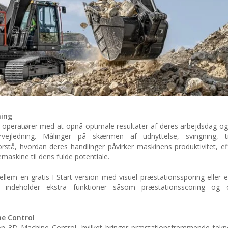
hing
 operatører med at opnå optimale resultater af deres arbejdsdag og 
ørvejledning. Målinger på skærmen af udnyttelse, svingning, 
rstå, hvordan deres handlinger påvirker maskinens produktivitet, eff
askine til dens fulde potentiale.
lem en gratis I-Start-version med visuel præstationssporing eller 
indeholder ekstra funktioner såsom præstationsscoring og o
ne Control
n 3D Machine Control, hvilket bringer præstationsfremmende tekno