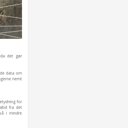
 da det gør
cede data om
rugerne nemt
etydning for
ltid fra det
gså i mindre