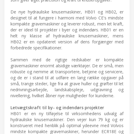
De nye hydrauliske knusemaskiner, HB01 og HB02, er
designet til at fungere i harmoni med Volvo CE's mindste
kompakte gravemaskiner og leverer robust, men let kraft,
der er ideel til projekter i byer og indendørs. HB01 er en
helt ny klasse af hydrauliske knusemaskiner, mens
HB02 er en opdateret version af dens forgænger med
forbedrede specifikationer.
Sammen med de rigtige redskaber er kompakte
gravemaskiner enormt alsidige værktøjer. De er små, men
robuste og nemme at transportere, betjene og servicere,
og de er i stand til at udføre en lang række opgaver på
små, trange steder, lige fra at grave huller og grøfter til let
nedrivningsarbejde, landskabspleje, udgravning og
nivellering, hvilket åbner nye muligheder for kunderne.
Letvægtskraft til by- og indendørs projekter
HB01 er en ny tilføjelse til virksomhedens udvalg af
hydrauliske knusemaskiner. Den vejer kun 79 kg og er
konstrueret med henblik på optimal ydeevne med Volvos
mindste kompakte gravemaskiner, herunder ECR18E og