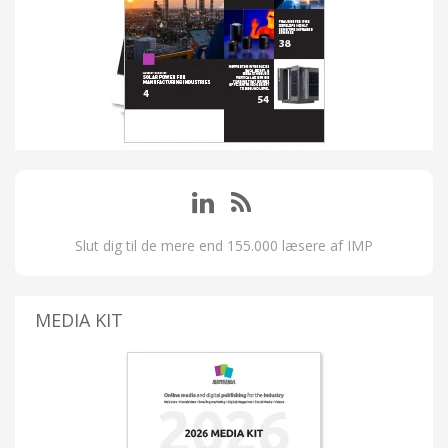
Slut dig til de mere end 155.000 læsere af IMP
MEDIA KIT