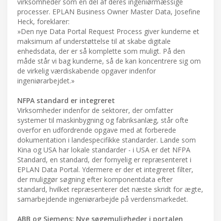
virksomheder som en del af deres ingeniørmæssige
processer. EPLAN Business Owner Master Data, Josefine
Heck, foreklarer:
»Den nye Data Portal Request Process giver kunderne et
maksimum af understøttelse til at skabe digitale
enhedsdata, der er så komplette som muligt. På den
måde står vi bag kunderne, så de kan koncentrere sig om
de virkelig værdiskabende opgaver indenfor
ingeniørarbejdet.»
NFPA standard er integreret
Virksomheder indenfor de sektorer, der omfatter
systemer til maskinbygning og fabriksanlæg, står ofte
overfor en udfordrende opgave med at forberede
dokumentation i landespecifikke standarder. Lande som
Kina og USA har lokale standarder - i USA er det NFPA
Standard, en standard, der fornyelig er repræsenteret i
EPLAN Data Portal. Ydermere er der et integreret filter,
der muliggør søgning efter komponentdata efter
standard, hvilket repræsenterer det næste skridt for ægte,
samarbejdende ingeniørarbejde på verdensmarkedet.
ABB og Siemens: Nye søgemuligheder i portalen