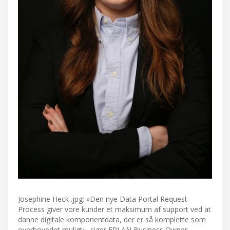
Josephine Heck .jpg: »Den nye Data Portal Request
Process giver vore kunder et maksimum af support ved at
danne digitale komponentdata, der er så komplette som
overhovedet muligt», siger EPLAN Business Owner