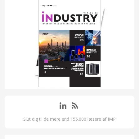
Slut dig til de mere end 155.000 læsere af IMP