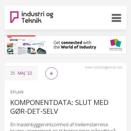
www.industriogteknik.com
25
MAJ
'22
EPLAN
KOMPONENTDATA: SLUT MED
GØR-DET-SELV
En maskinbyggervirksomhed af mellemstørrelse
bruger i gennemsnit op til femten timer månedlig på