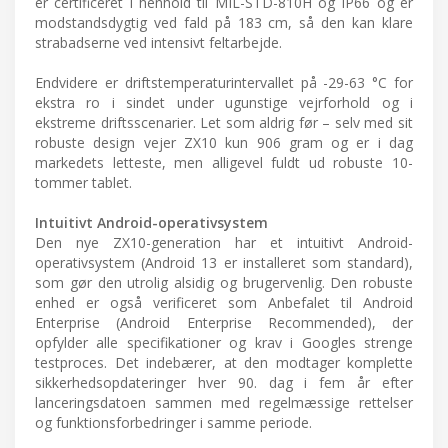
er certificeret i henhold til MIL-STD-810H og IP66 og er
modstandsdygtig ved fald på 183 cm, så den kan klare
strabadserne ved intensivt feltarbejde.
Endvidere er driftstemperaturintervallet på -29-63 °C for
ekstra ro i sindet under ugunstige vejrforhold og i
ekstreme driftsscenarier. Let som aldrig før – selv med sit
robuste design vejer ZX10 kun 906 gram og er i dag
markedets letteste, men alligevel fuldt ud robuste 10-
tommer tablet.
Intuitivt Android-operativsystem
Den nye ZX10-generation har et intuitivt Android-
operativsystem (Android 13 er installeret som standard),
som gør den utrolig alsidig og brugervenlig. Den robuste
enhed er også verificeret som Anbefalet til Android
Enterprise (Android Enterprise Recommended), der
opfylder alle specifikationer og krav i Googles strenge
testproces. Det indebærer, at den modtager komplette
sikkerhedsopdateringer hver 90. dag i fem år efter
lanceringsdatoen sammen med regelmæssige rettelser
og funktionsforbedringer i samme periode.