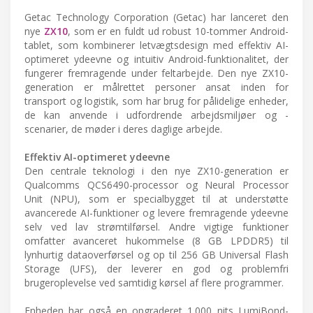
Getac Technology Corporation (Getac) har lanceret den
nye
ZX10
, som er en fuldt ud robust 10-tommer Android-
tablet, som kombinerer letvægtsdesign med effektiv AI-
optimeret ydeevne og intuitiv Android-funktionalitet, der
fungerer fremragende under feltarbejde. Den nye ZX10-
generation er målrettet personer ansat inden for
transport og logistik, som har brug for pålidelige enheder,
de kan anvende i udfordrende arbejdsmiljøer og -
scenarier, de møder i deres daglige arbejde.
Effektiv AI-optimeret ydeevne
Den centrale teknologi i den nye ZX10-generation er
Qualcomms QCS6490-processor og Neural Processor
Unit (NPU), som er specialbygget til at understøtte
avancerede AI-funktioner og levere fremragende ydeevne
selv ved lav strømtilførsel. Andre vigtige funktioner
omfatter avanceret hukommelse (8 GB LPDDR5) til
lynhurtig dataoverførsel og op til 256 GB Universal Flash
Storage (UFS), der leverer en god og problemfri
brugeroplevelse ved samtidig kørsel af flere programmer.
Enheden har også en opgraderet 1.000 nits LumiBond-