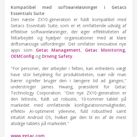
Kompatibel med softwareløsninger i Getacs
Essentials Suite
Den næste ZX10-generation er fuldt kompatibel med
Getacs Essentials Suite, som er et omfattende udvalg af
effektive softwareløsninger, der øger effektiviteten af
feltarbejdet og hjælper organisationer med at klare
driftsmæssige udfordringer. Det omfatter innovative nye
apps som
Getac Management
,
Getac Monitoring
,
OEMConfig
og
Driving Safety
.
"For personer, der arbejder i felten, kan enhedens vægt
have stor betydning for produktiviteten, især når man
bærer og/eller bruger den i længere tid ad gangen,"
understreger James Hwang, præsident for Getac
Technology Corporation. "Den nye ZX10-generation er
den letteste, fuldt ud robuste, 10-tommer tablet på
markedet med omfattende konfigurationsmuligheder,
effektiv AI-optimeret ydeevne, fuld robusthed samt
intuitivt Android OS, hvilket gør den til en af de mest
alsidige tablets på markedet."
www.getac.com