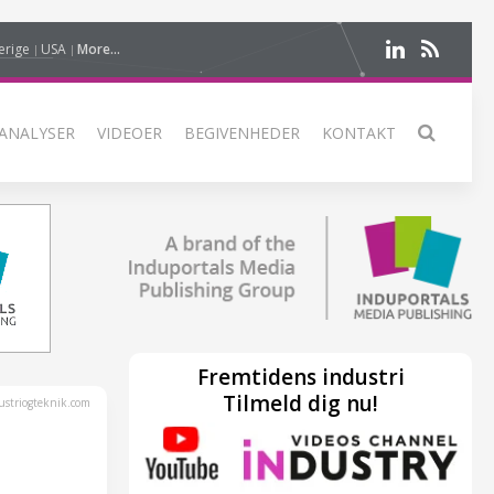
erige
USA
More...
ANALYSER
VIDEOER
BEGIVENHEDER
KONTAKT
Fremtidens industri
Tilmeld dig nu!
striogteknik.com