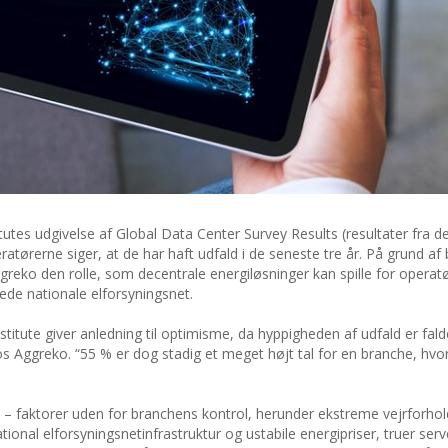
es udgivelse af Global Data Center Survey Results (resultater fra d
tørerne siger, at de har haft udfald i de seneste tre år. På grund af
ggreko den rolle, som decentrale energiløsninger kan spille for operatø
ede nationale elforsyningsnet.
itute giver anledning til optimisme, da hyppigheden af udfald er fald
os Aggreko. “55 % er dog stadig et meget højt tal for en branche, hvo
de – faktorer uden for branchens kontrol, herunder ekstreme vejrforhol
tional elforsyningsnetinfrastruktur og ustabile energipriser, truer s