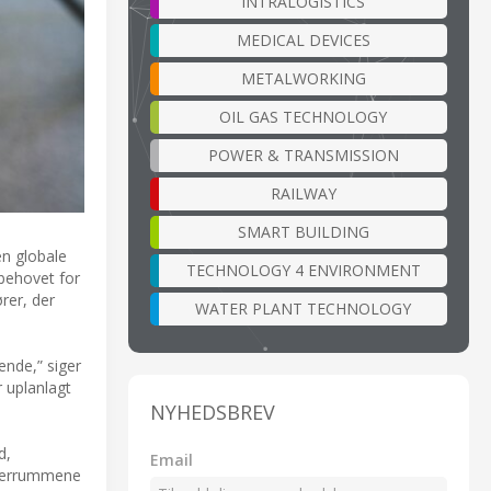
INTRALOGISTICS
MEDICAL DEVICES
METALWORKING
OIL GAS TECHNOLOGY
POWER & TRANSMISSION
RAILWAY
SMART BUILDING
en globale
TECHNOLOGY 4 ENVIRONMENT
 behovet for
rer, der
WATER PLANT TECHNOLOGY
ende,” siger
r uplanlagt
NYHEDSBREV
d,
Email
erverrummene