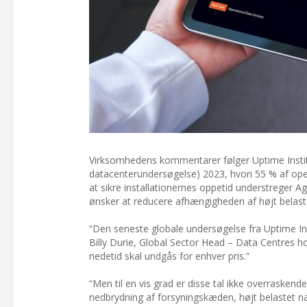
Virksomhedens kommentarer følger Uptime Institut
datacenterundersøgelse) 2023, hvori 55 % af opera
at sikre installationernes oppetid understreger A
ønsker at reducere afhængigheden af højt belast
“Den seneste globale undersøgelse fra Uptime Inst
Billy Durie, Global Sector Head – Data Centres h
nedetid skal undgås for enhver pris.”
“Men til en vis grad er disse tal ikke overrasken
nedbrydning af forsyningskæden, højt belastet na