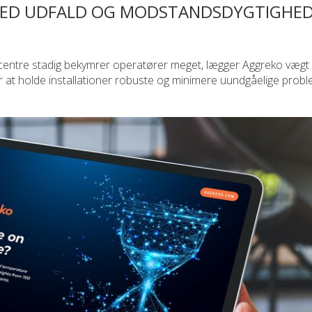
ED UDFALD OG MODSTANDSDYGTIGHED
atacentre stadig bekymrer operatører meget, lægger Aggreko vægt
or at holde installationer robuste og minimere uundgåelige pro