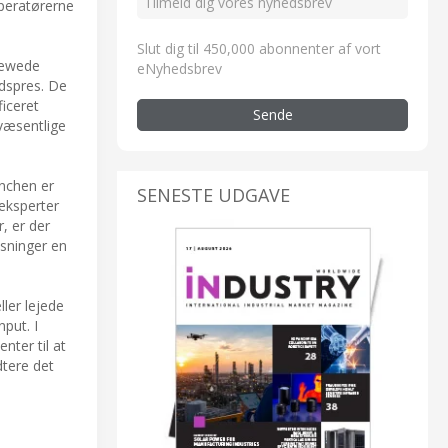
operatørerne
Slut dig til 450,000 abonnenter af vort
viewede
eNyhedsbrev
edspres. De
ficeret
Sende
væsentlige
anchen er
SENESTE UDGAVE
 eksperter
r, er der
øsninger en
ler lejede
put. I
nter til at
dtere det