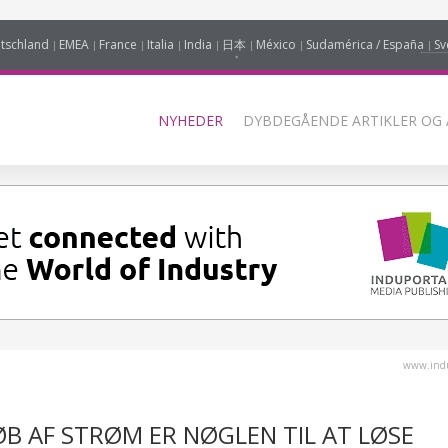
tschland
EMEA
France
Italia
India
日本
México
Sudamérica / España
Sv
NYHEDER
DYBDEGÅENDE ARTIKLER OG 
www.indu
ØB AF STRØM ER NØGLEN TIL AT LØSE