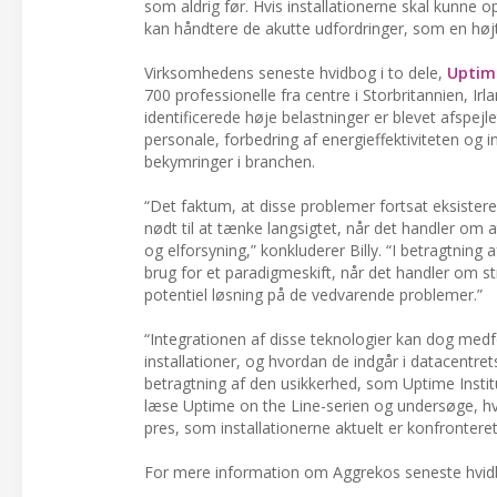
som aldrig før. Hvis installationerne skal kunne 
kan håndtere de akutte udfordringer, som en højt 
Virksomhedens seneste hvidbog i to dele,
Uptime
700 professionelle fra centre i Storbritannien, I
identificerede høje belastninger er blevet afspe
personale, forbedring af energieffektiviteten o
bekymringer i branchen.
“Det faktum, at disse problemer fortsat eksister
nødt til at tænke langsigtet, når det handler om
og elforsyning,” konkluderer Billy. “I betragtning 
brug for et paradigmeskift, når det handler om str
potentiel løsning på de vedvarende problemer.”
“Integrationen af disse teknologier kan dog med
installationer, og hvordan de indgår i datacentre
betragtning af den usikkerhed, som Uptime Institu
læse Uptime on the Line-serien og undersøge, hv
pres, som installationerne aktuelt er konfrontere
For mere information om Aggrekos seneste hvid