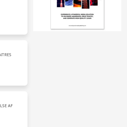
NTRES
LSE AF