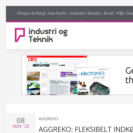
Afrique du Nord
Asia-Pacific
Australia
Benelux
Brasil
中国
Deu
08
AGGREKO
NOV.
'23
AGGREKO: FLEKSIBELT INDK