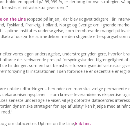
opretholde en oppetid på 99,999 %, er der brug for nye strategier, så 
belastet el-infrastruktur giver dem.”
 on the Line
(oppetid på linjen), der blev udgivet tidligere i år, inter
rland, Tyskland, Frankrig, Holland, Norge og Sverige om lignende mark
jlet i Uptime Institutes undersøgelse, som fremhævede mangel på kvali
g indkøb af udstyr for at imødekomme den stigende efterspørgsel som 
er efter vores egen undersøgelse, understreger yderligere, hvorfor br
 at afbøde det vedvarende pres på forsyningskæder, tilgængelighed af
af de hindringer, som en højt belastet elforsyningsnetinfrastruktur give
ømforsyning til installationer. I den forbindelse er decentrale energil
føre unikke udfordringer – herunder om man skal vælge permanente el
ts dekarboniseringsplaner – som kræver leverandørens ekspertise og in
tes seneste undersøgelse viser, vil jeg opfordre datacentres interesse
ordan dynamiske strategier for leje af udstyr kan hjælpe med at hån
t med.”
bog om datacentre, Uptime on the Line,
klik her.