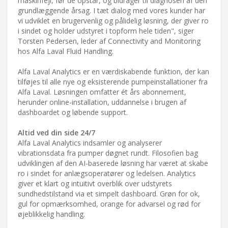
maskinfejl, før de opstår, og bidrager til diagnosen af den
grundlæggende årsag. I tæt dialog med vores kunder har
vi udviklet en brugervenlig og pålidelig løsning, der giver ro
i sindet og holder udstyret i topform hele tiden", siger
Torsten Pedersen, leder af Connectivity and Monitoring
hos Alfa Laval Fluid Handling.
Alfa Laval Analytics er en værdiskabende funktion, der kan
tilføjes til alle nye og eksisterende pumpeinstallationer fra
Alfa Laval. Løsningen omfatter ét års abonnement,
herunder online-installation, uddannelse i brugen af
dashboardet og løbende support.
Altid ved din side 24/7
Alfa Laval Analytics indsamler og analyserer
vibrationsdata fra pumper døgnet rundt. Filosofien bag
udviklingen af den AI-baserede løsning har været at skabe
ro i sindet for anlægsoperatører og ledelsen. Analytics
giver et klart og intuitivt overblik over udstyrets
sundhedstilstand via et simpelt dashboard. Grøn for ok,
gul for opmærksomhed, orange for advarsel og rød for
øjeblikkelig handling.