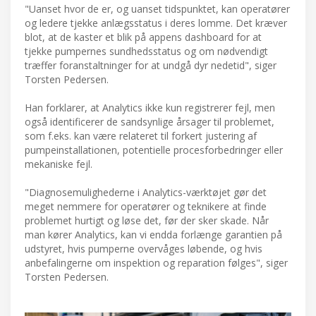
"Uanset hvor de er, og uanset tidspunktet, kan operatører
og ledere tjekke anlægsstatus i deres lomme. Det kræver
blot, at de kaster et blik på appens dashboard for at
tjekke pumpernes sundhedsstatus og om nødvendigt
træffer foranstaltninger for at undgå dyr nedetid", siger
Torsten Pedersen.
Han forklarer, at Analytics ikke kun registrerer fejl, men
også identificerer de sandsynlige årsager til problemet,
som f.eks. kan være relateret til forkert justering af
pumpeinstallationen, potentielle procesforbedringer eller
mekaniske fejl.
"Diagnosemulighederne i Analytics-værktøjet gør det
meget nemmere for operatører og teknikere at finde
problemet hurtigt og løse det, før der sker skade. Når
man kører Analytics, kan vi endda forlænge garantien på
udstyret, hvis pumperne overvåges løbende, og hvis
anbefalingerne om inspektion og reparation følges", siger
Torsten Pedersen.