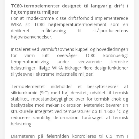
TC80-termoelementer designet til langvarig drift i
højtemperaturmiljøer
For at imødekomme disse driftsforhold implementerede
WIKA sit TC80 højtemperaturtermoelement som en
dedikeret måleløsning til stålproducentens
højovnsanvendelser.
Installeret ved varmluftsovnens kuppel og hovedledningen
for varm luft overvåger TC80 kontinuerligt
temperaturudsving under vedvarende termiske
belastninger. Ifølge WIKA bidrager flere designfunktioner
til ydeevne i ekstreme industrielle miljøer:
Termoelementet indeholder et beskyttelsesrør af
siliciumkarbid (SiC) med høj densitet, udviklet til termisk
stabilitet, modstandsdygtighed over for termisk chok og
beskyttelse mod mekanisk erosion. Materialet bevarer sin
strukturelle integritet ved temperaturer op til 1.600 °C og
reducerer samtidig deformation forårsaget af termisk
belastning.
Diameteren på følertråden kontrolleres til 0,5 mm i