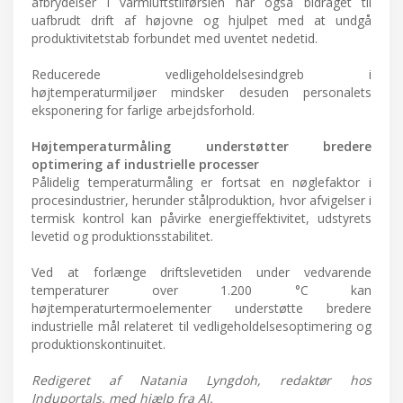
afbrydelser i varmluftstilførslen har også bidraget til
uafbrudt drift af højovne og hjulpet med at undgå
produktivitetstab forbundet med uventet nedetid.
Reducerede vedligeholdelsesindgreb i
højtemperaturmiljøer mindsker desuden personalets
eksponering for farlige arbejdsforhold.
Højtemperaturmåling understøtter bredere
optimering af industrielle processer
Pålidelig temperaturmåling er fortsat en nøglefaktor i
procesindustrier, herunder stålproduktion, hvor afvigelser i
termisk kontrol kan påvirke energieffektivitet, udstyrets
levetid og produktionsstabilitet.
Ved at forlænge driftslevetiden under vedvarende
temperaturer over 1.200 °C kan
højtemperaturtermoelementer understøtte bredere
industrielle mål relateret til vedligeholdelsesoptimering og
produktionskontinuitet.
Redigeret af Natania Lyngdoh, redaktør hos
Induportals, med hjælp fra AI.