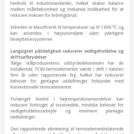
henhold til industristandarder, hvilket skaber balance
mellem målefølsomhed og mekanisk holdbarhed for at
reducere risikoen for ledningsbrud.
Enheden er klassificeret til temperaturer op til 1.600 °C og
kan anvendes i højovnsmiljøer uden yderligere
beskyttelsessystemer.
Langsigtet pålidelighed reducerer vedligeholdelse og
driftsafbrydelser
Ifølge stålproducentens udstyrsledelsesteam har de
installerede TC80-termoelementer været i drift i næsten
fem år uden rapporterede fejl, hvilket har reduceret
behovet for gentagne udskiftninger forbundet med
konventionelle termoelementer.
Forlænget levetid i højtemperaturanvendelser kan
reducere forbruget af reservedele, mindske behovet for
vedligeholdelsesarbejde og minimere planlagte
nedlukninger.
Den rapporterede eliminering af termoelementrelaterede